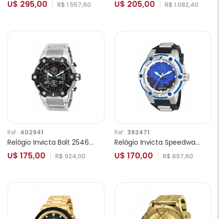
U$ 295,00
U$ 205,00
R$ 1.557,60
R$ 1.082,40
Ref.:
402941
Ref.:
392471
Relógio Invicta Bolt 25464 Masculino
Relógio Invicta Speedway 25778 Masculino
U$ 175,00
U$ 170,00
R$ 924,00
R$ 897,60