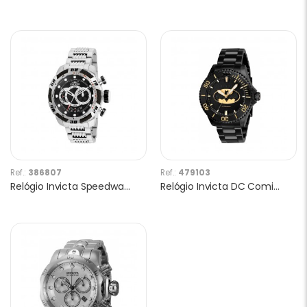
Ref.:
386807
Ref.:
479103
Relógio Invicta Speedway 25478 Masculino
Relógio Invicta DC Comics 26902 Masculino com Caixa DC