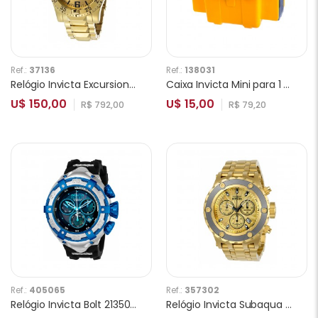
Ref.:
37136
Ref.:
138031
Relógio Invicta Excursion Reserve 14036 Masculino
Caixa Invicta Mini para 1 Relógio Amarelo
U$ 150,00
U$ 15,00
R$ 792,00
R$ 79,20
Ref.:
405065
Ref.:
357302
Relógio Invicta Bolt 21350 Masculino
Relógio Invicta Subaqua 23922 Masculino