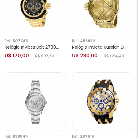
Ref.:
507745
Ref.:
458962
Relógio Invicta Bolt 27800 Masculino
Relógio Invicta Russian Diver 26466 Masculino
U$ 170,00
U$ 230,00
R$ 897,60
R$ 1.214,40
Ref.:
636544
Ref.:
287616