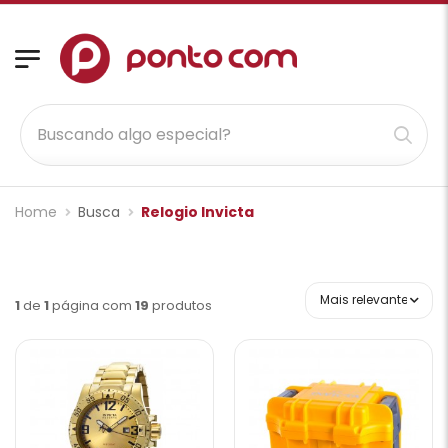
Home
Busca
Relogio Invicta
1
de
1
página com
19
produtos