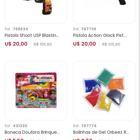
Ref.:
768634
Ref.:
767736
Pistola Shoot USP Blasting Launch Orbeez de Gel
Pistola Action Glock Pistol Orbeez de Gel
U$ 20,00
U$ 20,00
R$ 105,60
R$ 105,60
Ref.:
431330
Ref.:
767774
Boneca Doutora Brinquedos com Acessórios 128469
Bolinhas de Gel Orbeez Refill 5000pcs