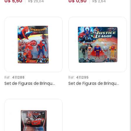
U$ 5,50
U$ 0,50
R$ 29,04
R$ 2,64
Ref.:
411288
Ref.:
411295
Set de Figuras de Brinquedo Spiderman com Moto 17057
Set de Figuras de Brinquedo Liga da Justiça 2016-63 5pcs