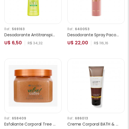
Ref.:
569163
Ref.:
640053
Desodorante Antitranspirante Ban Unscented Roll-On 103ml
Desodorante Spray Paco Rabanne Pure XS Feminino 150ml
U$ 6,50
U$ 22,00
R$ 34,32
R$ 116,16
Ref.:
658409
Ref.:
686013
Esfoliante Corporal Tree Hut Velvet Coffe 510g
Creme Corporal BATH & BODY WORKS Leather and Brandy 226g