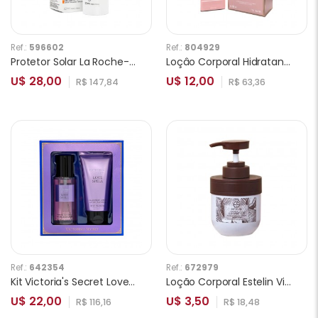
Ref.:
596602
Ref.:
804929
Protetor Solar La Roche-Posay ANTHELIOS Oil Correct SPF50+ 50ml
Loçâo Corporal Hidratante Isabelle La Belle Olympée 200ml
U$ 28,00
U$ 12,00
R$ 147,84
R$ 63,36
Ref.:
642354
Ref.:
672979
Kit Victoria's Secret Love Spell 75ml 2pcs
Loção Corporal Estelin Vitamin E Coconut Oil ES0105 300ml
U$ 22,00
U$ 3,50
R$ 116,16
R$ 18,48