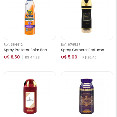
Ref.:
384612
Ref.:
679527
Spray Protetor Solar Banana Boat Sport Performance SPF15 170g
Spray Corporal Perfumado Lattafa Khamrah Unissex 200ml
U$ 8,50
U$ 5,00
R$ 44,88
R$ 26,40