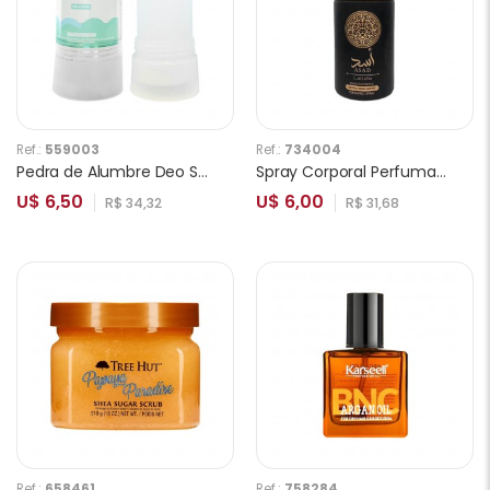
Ref.:
559003
Ref.:
734004
Pedra de Alumbre Deo Stick 120g
Spray Corporal Perfumado Lattafa Asad Masculino 250ml
U$ 6,50
U$ 6,00
R$ 34,32
R$ 31,68
Ref.:
658461
Ref.:
758284