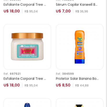
Esfoliante Corporal Tree Hut Papaya Paradise 510g
Sérum Capilar Karseell BNC Argan Oil 60ml
U$ 18,00
U$ 7,00
R$ 95,04
R$ 36,96
Ref.:
697521
Ref.:
384599
Esfoliante Corporal Tree Hut Candy Cane Shea Sugar 510g
Protetor Solar Banana Boat Sport Perfomance SPF15 236ml
U$ 18,00
U$ 8,50
R$ 95,04
R$ 44,88