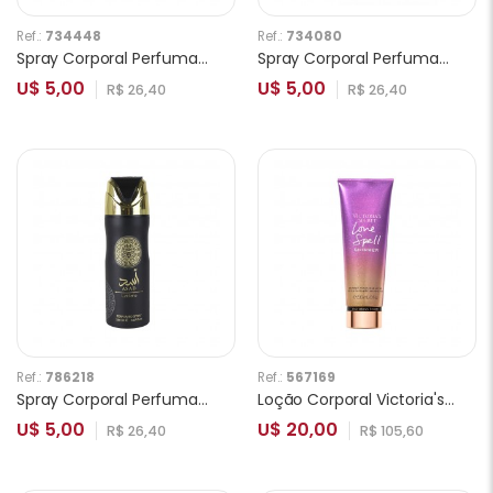
Ref.:
734448
Ref.:
734080
Spray Corporal Perfumado Ameerat Al Arab Feminino 250ml
Spray Corporal Perfumado Lattafa Badee Al Oud Amethyst Unissex 250ml
U$ 5,00
U$ 5,00
R$ 26,40
R$ 26,40
Ref.:
786218
Ref.:
567169
Spray Corporal Perfumado Lattafa Asad Masculino 200ml
Loção Corporal Victoria's Secret Love Spell Shimmer 236ml
U$ 5,00
U$ 20,00
R$ 26,40
R$ 105,60