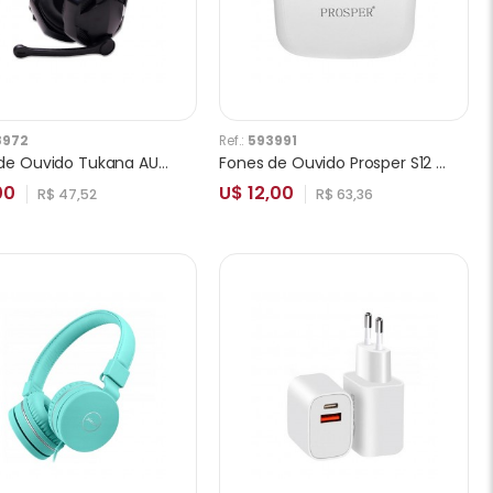
8972
Ref.:
593991
Fones de Ouvido Tukana AUR010 Gaming 3.5mm Preto
Fones de Ouvido Prosper S12 White
00
U$ 12,00
R$ 47,52
R$ 63,36