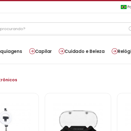
Po
quiagens
Capilar
Cuidado e Beleza
Relóg
trônicos