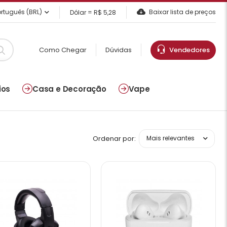
rtuguês (BRL)
Baixar lista de preços
Dólar = R$ 5,28
Como Chegar
Dúvidas
Vendedores
ios
Casa e Decoração
Vape
Ordenar por: