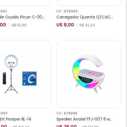
8941
Ref.:
678483
Fones de Ouvido Picun C-30 Verde
Carregador Quanta QTCACR2 USB/C 20W
,00
U$ 8,00
R$ 52,80
R$ 42,24
2087
Ref.:
678988
ght Prosper RL-14
Speaker Anatel FFJ-007 6 em 1
0,00
U$ 25,00