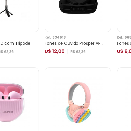
Ref.:
634618
Ref.:
66
40D com Tripode
Fones de Ouvido Prosper APRO-12 Preto
U$ 12,00
U$ 9,
R$ 63,36
R$ 63,36