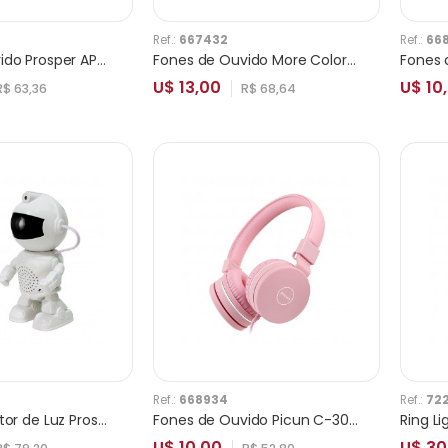
Ref.:
667432
Ref.:
66
Fones de Ouvido Prosper APRO-15 Rosa
Fones de Ouvido More Colors Pop It
U$ 13,00
U$ 10
R$ 63,36
R$ 68,64
Ref.:
668934
Ref.:
72
Speaker Projetor de Luz Prosper P-3112 Astronaut 3W com Bluetooth
Fones de Ouvido Picun C-30 Rosa
Ring Li
U$ 10,00
U$ 3