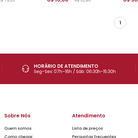
R$ 79,20
R$ 52,80
1
HORÁRIO DE ATENDIMENTO
Seg–Sex: 07h–16h / Sáb: 06:30h–15:30h
Sobre Nós
Atendimento
Quem somos
Lista de preços
Como chegar
Perguntas frecuentes