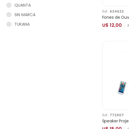
QUANTA
Ref.:
634632
SIN MARCA
TUKANA
U$ 12,00
Ref.:
772907
U$ 15,00