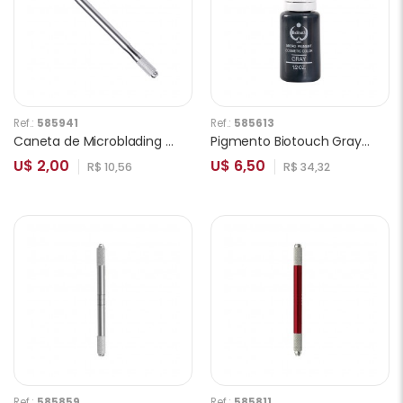
Ref.:
585941
Ref.:
585613
Caneta de Microblading Ponta Simples Prata
Pigmento Biotouch Gray para Sobrancelhas 15ml
U$ 2,00
U$ 6,50
R$ 10,56
R$ 34,32
Ref.:
585859
Ref.:
585811