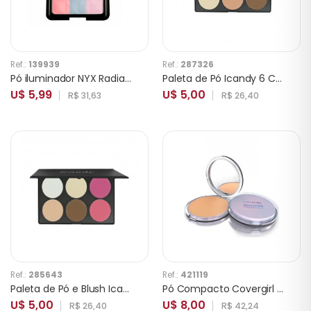
Ref.:
139939
Ref.:
287326
Pó iluminador NYX Radiant Finish 01 Brighten
Paleta de Pó Icandy 6 Cores P6
U$ 5,99
U$ 5,00
R$ 31,63
R$ 26,40
Ref.:
285643
Ref.:
421119
Paleta de Pó e Blush Icandy 6 Cores B6
Pó Compacto Covergirl Advanced Radiance 125 Soft Honey
U$ 5,00
U$ 8,00
R$ 26,40
R$ 42,24