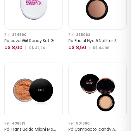
Ref.:
374590
Ref.:
365062
Pó coverGirl Ready Set Gorgeous 115-120 Light
Pó Facial Nyx #Nofilter Sansfiltre 14 Mahogany
U$ 8,00
U$ 8,50
R$ 42,24
R$ 44,88
Ref.:
436519
Ref.:
501590
Pó Translúcido Milani Make It Setting Powder 02 Medium to Deep
Pó Compacto Icandy Amazing 22 Tulip