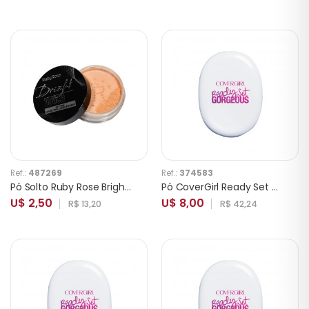
Ref.:
487269
Ref.:
374583
Pó Solto Ruby Rose Bright Touch HB-7221 2 Neutro Médio
Pó CoverGirl Ready Set Gorgeous 105-110 Fair
U$ 2,50
U$ 8,00
R$ 13,20
R$ 42,24