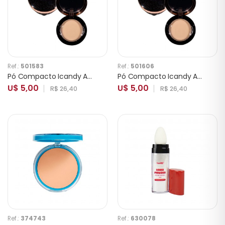
Ref.:
501583
Ref.:
501606
Pó Compacto Icandy Amazing 21 Jasmine
Pó Compacto Icandy Amazing 23 Orchid
U$ 5,00
U$ 5,00
R$ 26,40
R$ 26,40
Ref.:
374743
Ref.:
630078