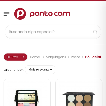
Home
Maquiagens
Rosto
Pó Facial
FILTROS
Ordenar por: