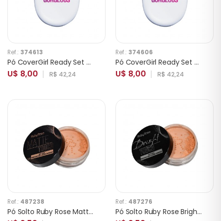
Ref.:
374613
Ref.:
374606
Pó CoverGirl Ready Set Gorgeous 305-310 Medium Deep
Pó CoverGirl Ready Set Gorgeous 215-220 Medium
U$ 8,00
U$ 8,00
R$ 42,24
R$ 42,24
Ref.:
487238
Ref.:
487276
Pó Solto Ruby Rose Matte Touch HB-7222-3 Bronzeado Neutro
Pó Solto Ruby Rose Bright Touch HB-7221 3 Bronzeado Neutro