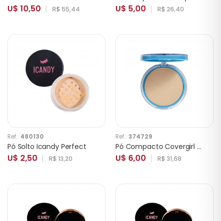
U$ 10,50
U$ 5,00
R$ 55,44
R$ 26,40
Ref.:
480130
Ref.:
374729
Pó Solto Icandy Perfect
Pó Compacto Covergirl Clean Matte 525 Buff Beige
U$ 2,50
U$ 6,00
R$ 13,20
R$ 31,68