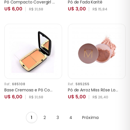
Pó Compacto Covergirl Clean Matte 545 Warm Beige
Pó de Fada Karité
U$ 6,00
U$ 3,00
R$ 31,68
R$ 15,84
Ref.:
685108
Ref.:
585255
Base Cremosa e Pó Compacto Miss Rõse 7003-131N
Pó de Arroz Miss Rôse Loose Powder 7003-031
U$ 6,00
U$ 5,00
R$ 31,68
R$ 26,40
1
2
3
4
Próxima