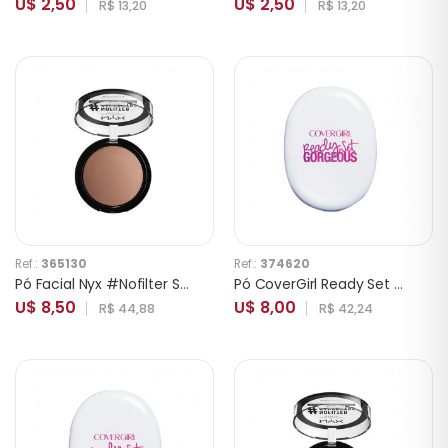
U$ 2,50
U$ 2,50
R$ 13,20
R$ 13,20
Ref.:
365130
Ref.:
374620
Pó Facial Nyx #Nofilter Sansfiltre 15 Cocoa
Pó CoverGirl Ready Set Gorgeous 205-210 Light Medium
U$ 8,50
U$ 8,00
R$ 44,88
R$ 42,24