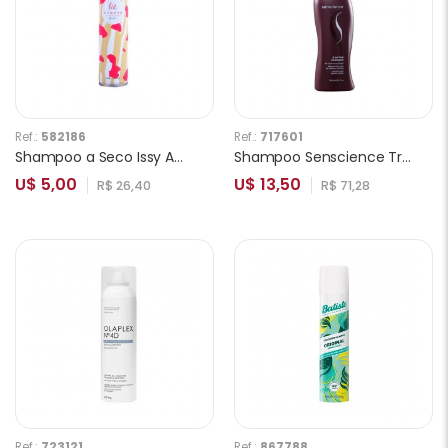
Ref.:
582186
Ref.:
717601
Shampoo a Seco Issy Amarelo 150ml
Shampoo Senscience True Hue 300ml
U$ 5,00
U$ 13,50
R$ 26,40
R$ 71,28
Ref.:
723121
Ref.:
867788