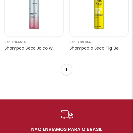
Ref.:
644501
Ref.:
789134
Shampoo Seco Joico Weekend Hair 255ml
Shampoo a Seco Tigi Bed Head Oh Bee Hive 238ml
1
NÃO ENVIAMOS PARA O BRASIL