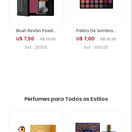
Blush Revlon Powder 005 Playfull
Paleta De Sombras ICANDY Sweetie Cake 35A 35 Cores
U$ 7,50
U$ 7,00
R$ 39,60
R$ 36,96
Ref.: 200516
Ref.: 398435
Perfumes para Todos os Estilos