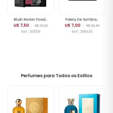
Blush Revlon Powder 005 Playfull
Paleta De Sombras ICANDY Sweetie Cake 35A 35 Cores
U$ 7,50
U$ 7,00
R$ 39,60
R$ 36,96
Ref.: 200516
Ref.: 398435
Perfumes para Todos os Estilos