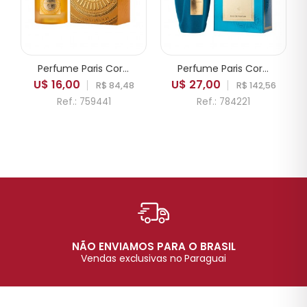
Perfume Paris Corner Emir Mango Punch EDP Unissex 100ml
Perfume Paris Corner Emir Voux Turquoise EDP Unissex 100ml
U$ 16,00
U$ 27,00
R$ 84,48
R$ 142,56
Ref.: 759441
Ref.: 784221
NÃO ENVIAMOS PARA O BRASIL
Vendas exclusivas no Paraguai