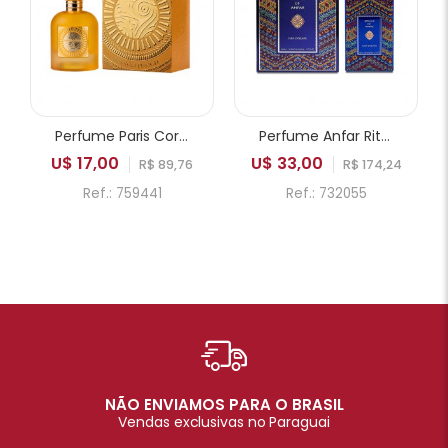
Perfume Paris Corner Emir Mango Punch EDP Unissex 100ml
Perfume Anfar Rituals of Anfar Chef-D'oeuvre Extrait de Parfum Unissex 80ml
U$ 17,00
U$ 33,00
R$ 89,76
R$ 174,24
Ref.: 759441
Ref.: 732055
NÃO ENVIAMOS PARA O BRASIL
Vendas exclusivas no Paraguai