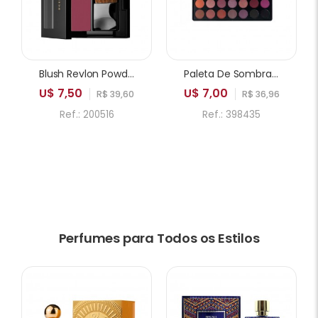
Blush Revlon Powder 005 Playfull
Paleta De Sombras ICANDY Sweetie Cake 35A 35 Cores
U$ 7,50
U$ 7,00
R$ 39,60
R$ 36,96
Ref.: 200516
Ref.: 398435
Perfumes para Todos os Estilos