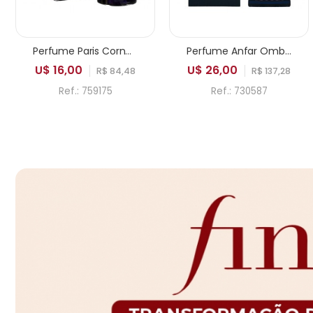
Perfume Paris Corner Pendora Saviour Elixir EDP Masculino 100ml
Perfume Anfar Ombre Bleu Extrait de Parfum Masculino 50ml
U$ 16,00
U$ 26,00
R$ 84,48
R$ 137,28
Ref.: 759175
Ref.: 730587