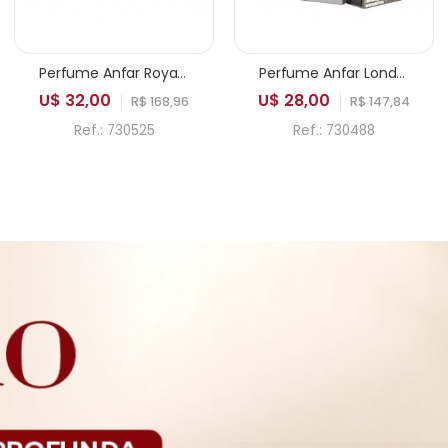
Perfume Anfar Royal Imperial Extrait de Parfum Masculino 100ml
Perfume Anfar London Aesthetic Edition Intense Sport Extrait de Parfum Masculino 100ml
U$ 32,00
U$ 28,00
R$ 168,96
R$ 147,84
Ref.: 730525
Ref.: 730488