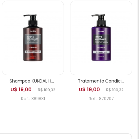
Shampoo KUNDAL Honey & Macadamia Pure Natural Balancing Refreshing Pink Grapefruit 500ml
Tratamento Condicionador KUNDAL Honey & Macadamia Hydro Intensive Protein English Rose 500ml
U$ 19,00
U$ 19,00
R$ 100,32
R$ 100,32
Ref.: 869881
Ref.: 870207