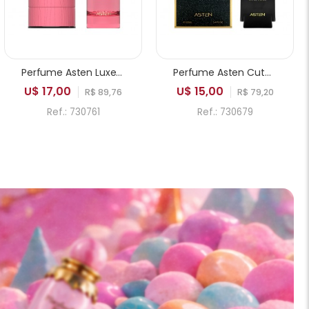
Perfume Asten Luxe Vision Chant on you EDP Feminino 100ml
Perfume Asten Cute Lady EDP Feminino 100ml
U$ 17,00
U$ 15,00
R$ 89,76
R$ 79,20
Ref.: 730761
Ref.: 730679