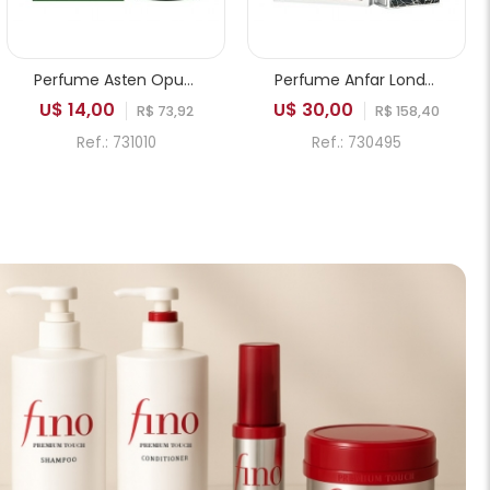
Perfume Asten Opus Valley EDP Masculino 100ml
Perfume Anfar London Aesthetic Edition Date Nights Extrait de Parfum Masculino 100ml
U$ 14,00
U$ 30,00
R$ 73,92
R$ 158,40
Ref.: 731010
Ref.: 730495