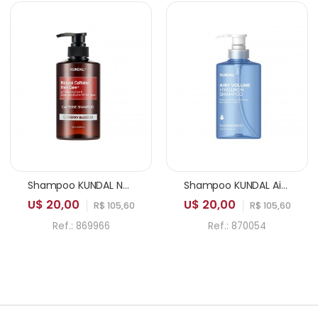
Shampoo KUNDAL Natural Caffeine PH Balancing Care & Deep Cleansing Cherry Blossom 500ml
Shampoo KUNDAL Airy Volume Hyaluron Blossom Breeze 500ml
U$ 20,00
U$ 20,00
R$ 105,60
R$ 105,60
Ref.: 869966
Ref.: 870054