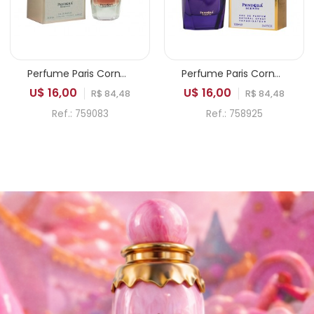
Perfume Paris Corner Pendora Life is Beautiful EDP Feminino 100ml
Perfume Paris Corner Pendora Adine EDP Feminino 100ml
U$ 16,00
U$ 16,00
R$ 84,48
R$ 84,48
Ref.: 759083
Ref.: 758925