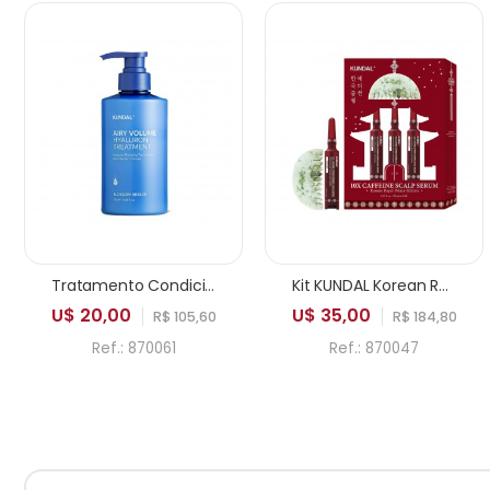
Tratamento Condicionador KUNDAL Airy Volume Hyaluron Blossom Breeze 500ml
Kit KUNDAL Korean Royal Palace Edition 10X Caffeine Scalp Serum 10ml x3 + Gua Sha Comb
U$ 20,00
U$ 35,00
R$ 105,60
R$ 184,80
Ref.: 870061
Ref.: 870047