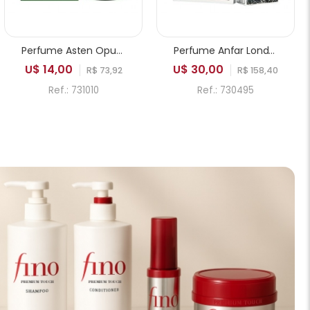
Perfume Asten Opus Valley EDP Masculino 100ml
Perfume Anfar London Aesthetic Edition Date Nights Extrait de Parfum Masculino 100ml
U$ 14,00
U$ 30,00
R$ 73,92
R$ 158,40
Ref.: 731010
Ref.: 730495