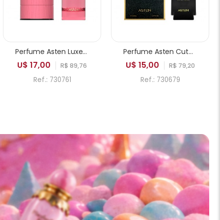
Perfume Asten Luxe Vision Chant on you EDP Feminino 100ml
Perfume Asten Cute Lady EDP Feminino 100ml
U$ 17,00
U$ 15,00
R$ 89,76
R$ 79,20
Ref.: 730761
Ref.: 730679