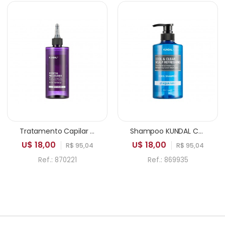
Tratamento Capilar KUNDAL Honey & Macadamia Water Treatment White Musk 300ml
Shampoo KUNDAL Cool & Clear Scalp Refreshing Pure Natural Balancing Cool Aqua Mint 500ml
U$ 18,00
U$ 18,00
R$ 95,04
R$ 95,04
Ref.: 870221
Ref.: 869935