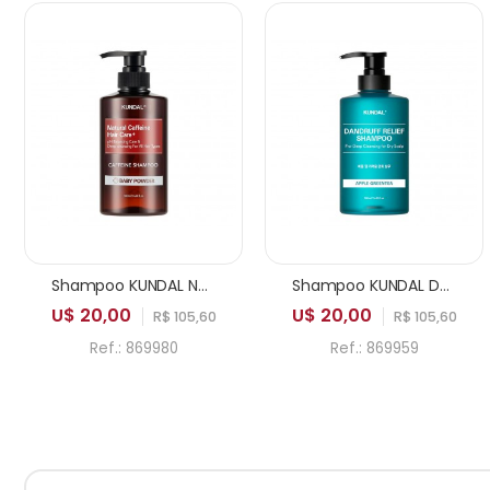
Shampoo KUNDAL Natural Caffeine PH Balancing Care & Deep Cleansing for All Hair Types Baby Powder 500ml
Shampoo KUNDAL Dandruff Relief Pro Deep Cleansing for Dry Scalp Apple Green Tea 500ml
U$ 20,00
U$ 20,00
R$ 105,60
R$ 105,60
Ref.: 869980
Ref.: 869959