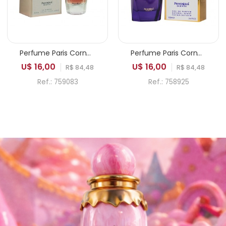
Perfume Paris Corner Pendora Life is Beautiful EDP Feminino 100ml
Perfume Paris Corner Pendora Adine EDP Feminino 100ml
U$ 16,00
U$ 16,00
R$ 84,48
R$ 84,48
Ref.: 759083
Ref.: 758925