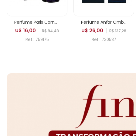
Perfume Paris Corner Pendora Saviour Elixir EDP Masculino 100ml
Perfume Anfar Ombre Bleu Extrait de Parfum Masculino 50ml
U$ 16,00
U$ 26,00
R$ 84,48
R$ 137,28
Ref.: 759175
Ref.: 730587