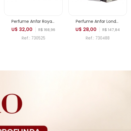
Perfume Anfar Royal Imperial Extrait de Parfum Masculino 100ml
Perfume Anfar London Aesthetic Edition Intense Sport Extrait de Parfum Masculino 100ml
U$ 32,00
U$ 28,00
R$ 168,96
R$ 147,84
Ref.: 730525
Ref.: 730488