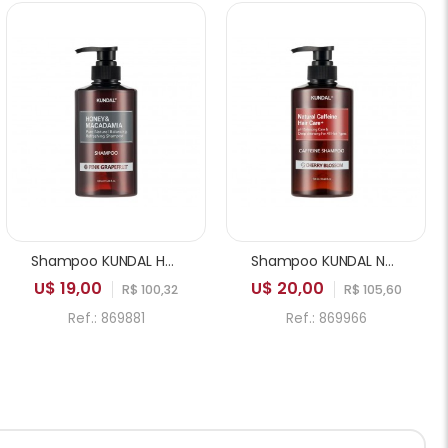
Shampoo KUNDAL Honey & Macadamia Pure Natural Balancing Refreshing Pink Grapefruit 500ml
Shampoo KUNDAL Natural Caffeine PH Balancing Care & Deep Cleansing Cherry Blossom 500ml
U$ 19,00
U$ 20,00
R$ 100,32
R$ 105,60
Ref.: 869881
Ref.: 869966