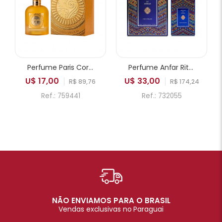
Perfume Paris Corner Emir Mango Punch EDP Unissex 100ml
Perfume Anfar Rituals of Anfar Chef-D'oeuvre Extrait de Parfum Unissex 80ml
U$ 17,00
U$ 33,00
R$ 89,76
R$ 174,24
Ref.: 759441
Ref.: 732055
NÃO ENVIAMOS PARA O BRASIL
Vendas exclusivas no Paraguai