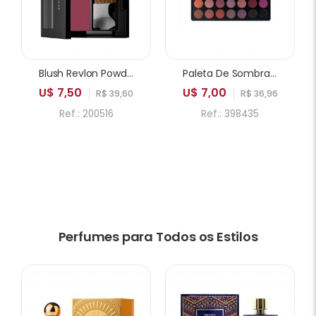
Blush Revlon Powder 005 Playfull
Paleta De Sombras ICANDY Sweetie Cake 35A 35 Cores
U$ 7,50
U$ 7,00
R$ 39,60
R$ 36,96
Ref.: 200516
Ref.: 398435
Perfumes para Todos os Estilos