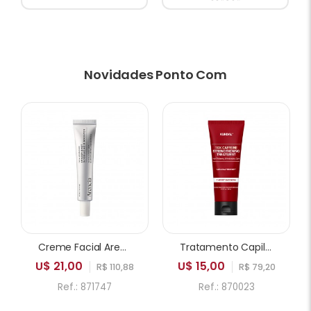
Novidades Ponto Com
Creme Facial Arencia Eraser Shot Glycolic Acid Booster 30ml
Tratamento Capilar KUNDAL 10X Caffeine Strengthening Cherry Blossom 200ml
U$ 21,00
U$ 15,00
R$ 110,88
R$ 79,20
Ref.: 871747
Ref.: 870023