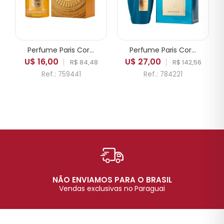
Perfume Paris Corner Emir Mango Punch EDP Unissex 100ml
Perfume Paris Corner Emir Voux Turquoise EDP Unissex 100ml
U$ 16,00
U$ 27,00
R$ 84,48
R$ 142,56
Ref.: 759441
Ref.: 784221
NÃO ENVIAMOS PARA O BRASIL
Vendas exclusivas no Paraguai