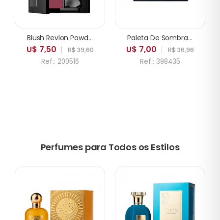
Blush Revlon Powder 005 Playfull
Paleta De Sombras ICANDY Sweetie Cake 35A 35 Cores
U$ 7,50
U$ 7,00
R$ 39,60
R$ 36,96
Ref.: 200516
Ref.: 398435
Perfumes para Todos os Estilos