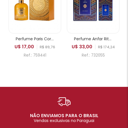
Perfume Paris Corner Emir Mango Punch EDP Unissex 100ml
Perfume Anfar Rituals of Anfar Chef-D'oeuvre Extrait de Parfum Unissex 80ml
U$ 17,00
U$ 33,00
R$ 89,76
R$ 174,24
Ref.: 759441
Ref.: 732055
NÃO ENVIAMOS PARA O BRASIL
Vendas exclusivas no Paraguai