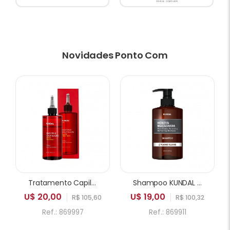
Novidades Ponto Com
Tratamento Capilar KUNDAL Head SPA & Scalp Scaling Caffeine Water Treatment 300ml
Shampoo KUNDAL Honey & Macadamia Pure Natural Balancing Refreshing Ylang Ylang 500ml
U$ 20,00
U$ 19,00
R$ 105,60
R$ 100,32
Ref.: 869997
Ref.: 869911