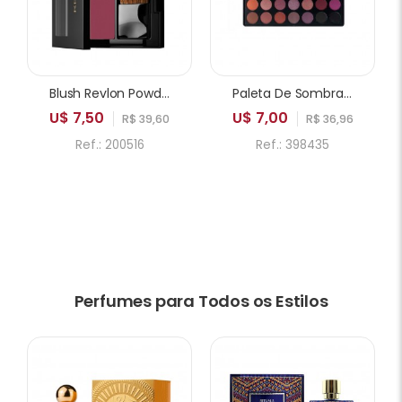
Blush Revlon Powder 005 Playfull
Paleta De Sombras ICANDY Sweetie Cake 35A 35 Cores
U$ 7,50
U$ 7,00
R$ 39,60
R$ 36,96
Ref.: 200516
Ref.: 398435
Perfumes para Todos os Estilos