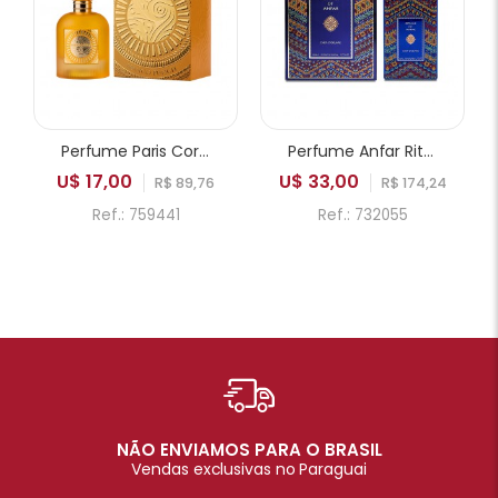
Perfume Paris Corner Emir Mango Punch EDP Unissex 100ml
Perfume Anfar Rituals of Anfar Chef-D'oeuvre Extrait de Parfum Unissex 80ml
U$ 17,00
U$ 33,00
R$ 89,76
R$ 174,24
Ref.: 759441
Ref.: 732055
NÃO ENVIAMOS PARA O BRASIL
Vendas exclusivas no Paraguai