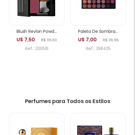
Blush Revlon Powder 005 Playfull
Paleta De Sombras ICANDY Sweetie Cake 35A 35 Cores
U$ 7,50
U$ 7,00
R$ 39,60
R$ 36,96
Ref.: 200516
Ref.: 398435
Perfumes para Todos os Estilos