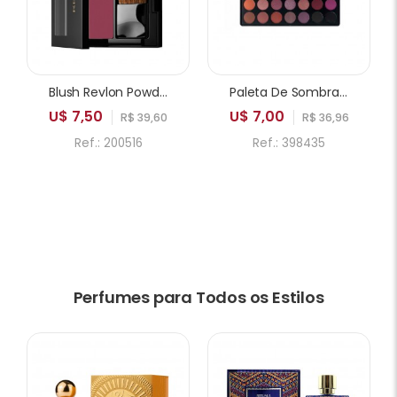
Blush Revlon Powder 005 Playfull
Paleta De Sombras ICANDY Sweetie Cake 35A 35 Cores
U$ 7,50
U$ 7,00
R$ 39,60
R$ 36,96
Ref.: 200516
Ref.: 398435
Perfumes para Todos os Estilos