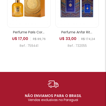
Perfume Paris Corner Emir Mango Punch EDP Unissex 100ml
Perfume Anfar Rituals of Anfar Chef-D'oeuvre Extrait de Parfum Unissex 80ml
U$ 17,00
U$ 33,00
R$ 89,76
R$ 174,24
Ref.: 759441
Ref.: 732055
NÃO ENVIAMOS PARA O BRASIL
Vendas exclusivas no Paraguai