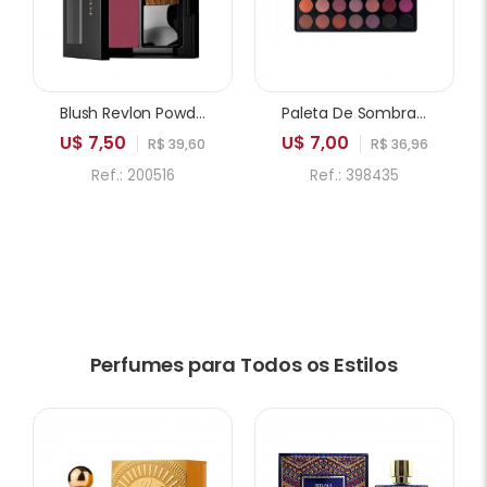
Blush Revlon Powder 005 Playfull
Paleta De Sombras ICANDY Sweetie Cake 35A 35 Cores
U$ 7,50
U$ 7,00
R$ 39,60
R$ 36,96
Ref.: 200516
Ref.: 398435
Perfumes para Todos os Estilos