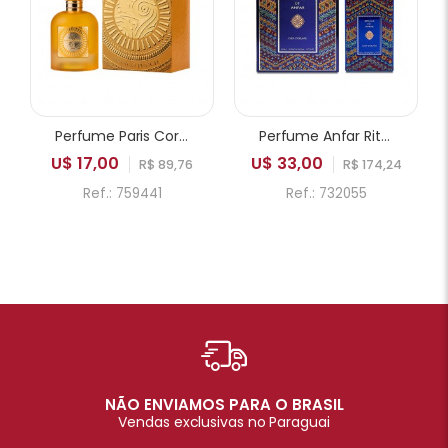
Perfume Paris Corner Emir Mango Punch EDP Unissex 100ml
Perfume Anfar Rituals of Anfar Chef-D'oeuvre Extrait de Parfum Unissex 80ml
U$ 17,00
U$ 33,00
R$ 89,76
R$ 174,24
Ref.: 759441
Ref.: 732055
NÃO ENVIAMOS PARA O BRASIL
Vendas exclusivas no Paraguai