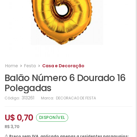
Home
Festa
Casa e Decoração
Balão Número 6 Dourado 16
Polegadas
313261
Código:
Marca:
DECORACAO DE FESTA
U$ 0,70
DISPONÍVEL
R$ 3,70
Preço sem IVA, aplicado apenas a residentes paraguaios;