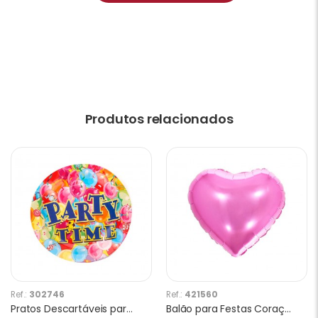
Produtos relacionados
Ref.:
302746
Ref.:
421560
Pratos Descartáveis para Festa Party Time 10 Unidades 18 x 18 cm
Balão para Festas Coraçâo YSBLP04 Rosa