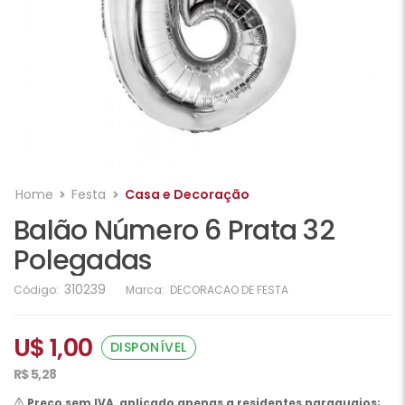
Home
Festa
Casa e Decoração
Balão Número 6 Prata 32
Polegadas
310239
Código:
Marca:
DECORACAO DE FESTA
U$ 1,00
DISPONÍVEL
R$ 5,28
Preço sem IVA, aplicado apenas a residentes paraguaios;