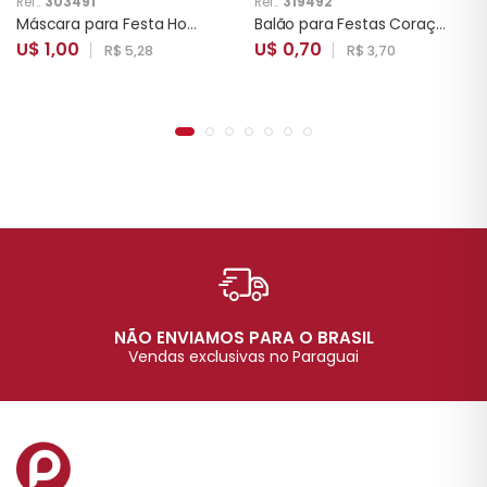
Ref.:
303491
Ref.:
319492
Máscara para Festa Homem Aranha 10 Unidades
Balão para Festas Coraçâo LOVE YSBLR-F
U$ 1,00
U$ 0,70
R$ 5,28
R$ 3,70
NÃO ENVIAMOS PARA O BRASIL
Vendas exclusivas no Paraguai