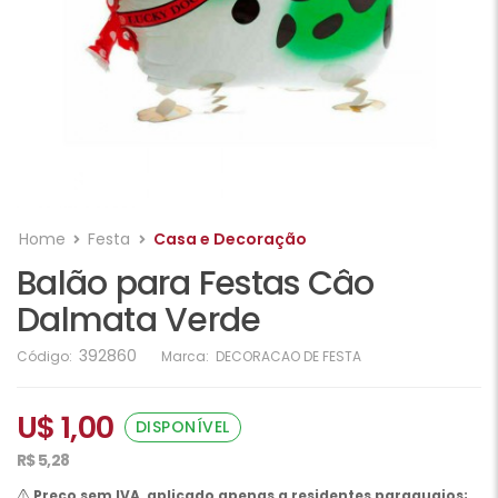
Home
Festa
Casa e Decoração
Balão para Festas Câo
Dalmata Verde
392860
Código:
Marca:
DECORACAO DE FESTA
U$ 1,00
DISPONÍVEL
R$ 5,28
Preço sem IVA, aplicado apenas a residentes paraguaios;