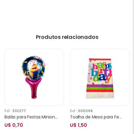
Produtos relacionados
Ref.:
310277
Ref.:
305099
Balâo para Festas Minions Jerry YSBLY336 com Cabo
Toalha de Mesa para Festa Estrela
U$ 0,70
U$ 1,50