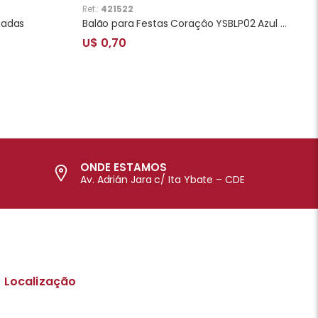
Ref.:
421522
gadas
Balão para Festas Coraçâo YSBLP02 Azul Tifanny
U$ 0,70
ONDE ESTAMOS
Av. Adrián Jara c/ Ita Ybate – CDE
Localização