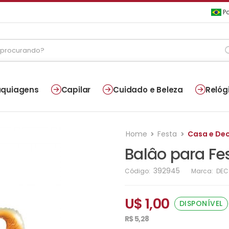
Po
quiagens
Capilar
Cuidado e Beleza
Relóg
Home
Festa
Casa e De
Balâo para Fe
392945
Código:
Marca:
DEC
U$ 1,00
DISPONÍVEL
R$ 5,28