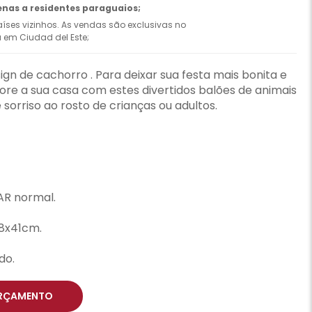
enas a residentes paraguaios;
íses vizinhos. As vendas são exclusivas no
ca em Ciudad del Este;
ign de cachorro . Para deixar sua festa mais bonita e
ore a sua casa com estes divertidos balões de animais
sorriso ao rosto de crianças ou adultos.
AR normal.
8x41cm.
do.
RÇAMENTO