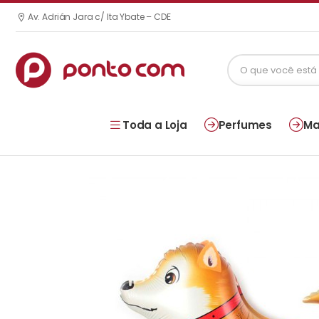
Av. Adrián Jara c/ Ita Ybate – CDE
Toda a Loja
Perfumes
Ma