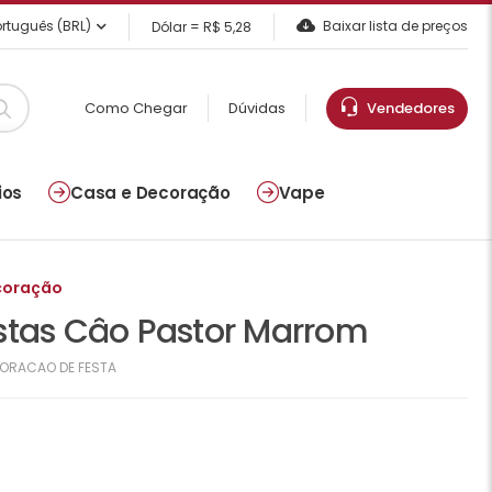
rtuguês (BRL)
Baixar lista de preços
Dólar = R$ 5,28
Como Chegar
Dúvidas
Vendedores
ios
Casa e Decoração
Vape
coração
stas Câo Pastor Marrom
ORACAO DE FESTA