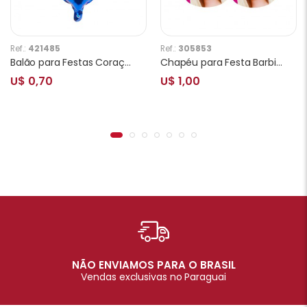
Ref.:
421485
Ref.:
305853
Balão para Festas Coraçâo YSBLP02 Azul
Chapéu para Festa Barbie 10 Unidades
U$ 0,70
U$ 1,00
NÃO ENVIAMOS PARA O BRASIL
Vendas exclusivas no Paraguai