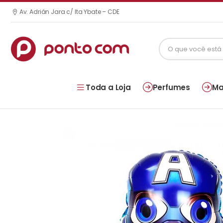
Av. Adrián Jara c/ Ita Ybate – CDE
Toda a Loja
Perfumes
Ma