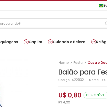
Po
quiagens
Capilar
Cuidado e Beleza
Relóg
Home
Festa
Casa e De
Balão para Fe
422932
Código:
Marca:
DEC
U$ 0,80
DISPONÍVEL
R$ 4,22