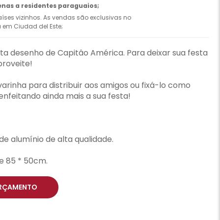
enas a residentes paraguaios;
íses vizinhos. As vendas são exclusivas no
ca em Ciudad del Este;
ta desenho de Capitâo América. Para deixar sua festa
proveite!
rinha para distribuir aos amigos ou fixá-lo como
nfeitando ainda mais a sua festa!
 de alumínio de alta qualidade.
 85 * 50cm.
RÇAMENTO