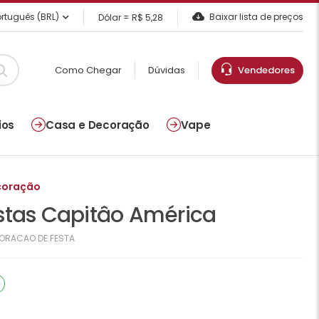
rtuguês (BRL)
Baixar lista de preços
Dólar = R$ 5,28
Como Chegar
Dúvidas
Vendedores
ios
Casa e Decoração
Vape
coração
stas Capitâo América
ORACAO DE FESTA