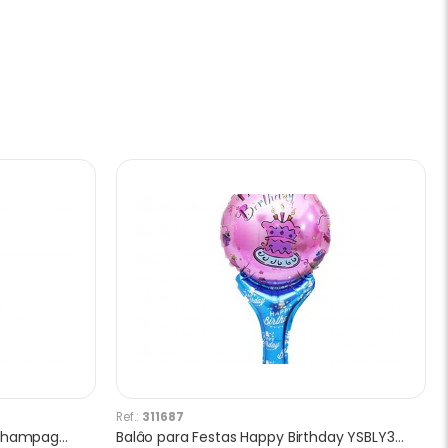
Ref.:
311687
Balão para Festas Garrafa de Champagne Y225
Balâo para Festas Happy Birthday YSBLY376 com Cabo