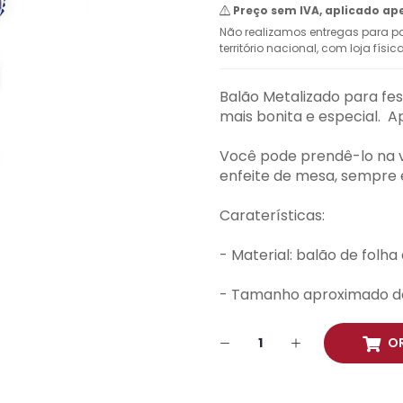
Preço sem IVA, aplicado ap
Não realizamos entregas para pa
território nacional, com loja físi
Balão Metalizado para fes
mais bonita e especial. A
Você pode prendê-lo na va
enfeite de mesa, sempre e
Caraterísticas:
- Material: balão de folha
- Tamanho aproximado de
O