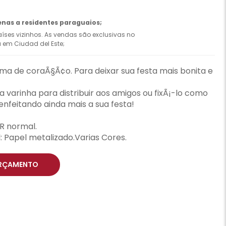
enas a residentes paraguaios;
íses vizinhos. As vendas são exclusivas no
ca em Ciudad del Este;
ma de coraÃ§Ã¢o. Para deixar sua festa mais bonita e
varinha para distribuir aos amigos ou fixÃ¡-lo como
nfeitando ainda mais a sua festa!
R normal.
Papel metalizado.Varias Cores.
RÇAMENTO