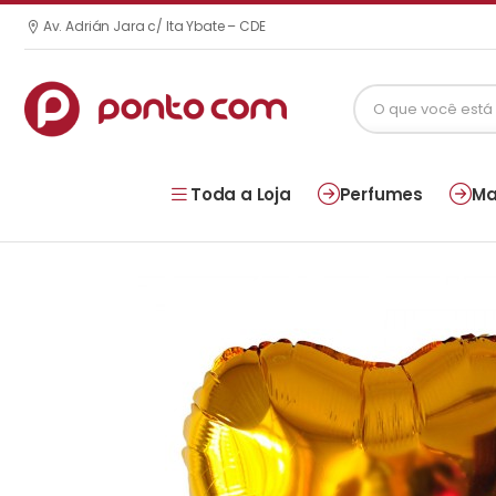
Av. Adrián Jara c/ Ita Ybate – CDE
Toda a Loja
Perfumes
Ma