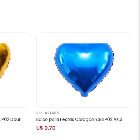
Ref.:
421485
Balão para Festas Coraçâo YSBLP02 Dourado
Balão para Festas Coraçâo YSBLP02 Azul
U$ 0,70