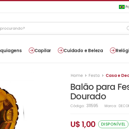
Po
quiagens
Capilar
Cuidado e Beleza
Relóg
Home
Festa
Casa e De
Balão para Fe
Dourado
311595
Código:
Marca:
DECO
U$ 1,00
DISPONÍVEL