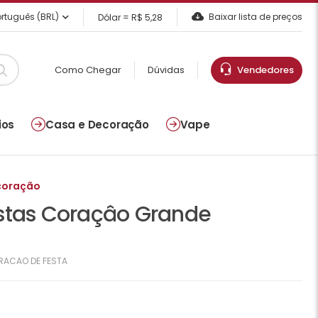
rtuguês (BRL)
Baixar lista de preços
Dólar = R$ 5,28
Como Chegar
Dúvidas
Vendedores
ios
Casa e Decoração
Vape
coração
stas Coraçâo Grande
RACAO DE FESTA