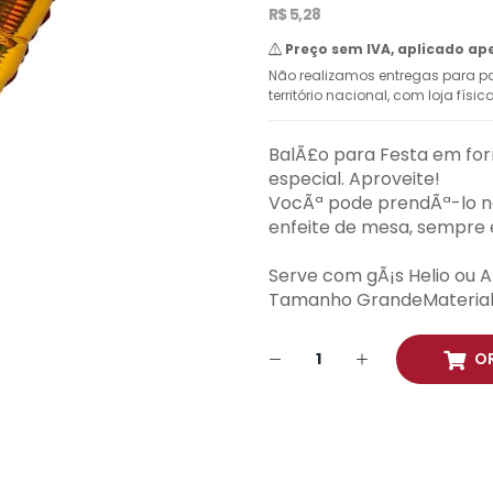
R$ 5,28
Preço sem IVA, aplicado ap
Não realizamos entregas para pa
território nacional, com loja físi
BalÃ£o para Festa em for
especial. Aproveite!
VocÃª pode prendÃª-lo na 
enfeite de mesa, sempre e
Serve com gÃ¡s Helio ou A
Tamanho GrandeMaterial: 
O