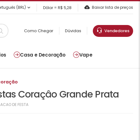
rtuguês (BRL)
Baixar lista de preços
Dólar = R$ 5,28
Como Chegar
Dúvidas
Vendedores
ios
Casa e Decoração
Vape
coração
stas Coraçâo Grande Prata
ACAO DE FESTA