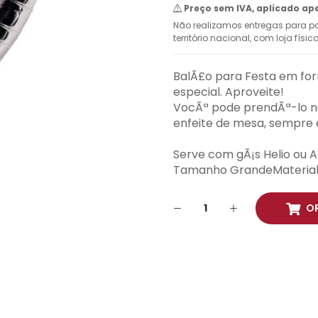
Preço sem IVA, aplicado ap
Não realizamos entregas para pa
território nacional, com loja físi
BalÃ£o para Festa em for
especial. Aproveite!
VocÃª pode prendÃª-lo na 
enfeite de mesa, sempre e
Serve com gÃ¡s Helio ou A
Tamanho GrandeMaterial: 
O