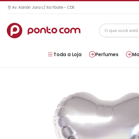
Av. Adrián Jara c/ Ita Ybate – CDE
Toda a Loja
Perfumes
Ma