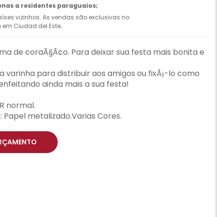
enas a residentes paraguaios;
íses vizinhos. As vendas são exclusivas no
ca em Ciudad del Este;
ma de coraÃ§Ã¢o. Para deixar sua festa mais bonita e
varinha para distribuir aos amigos ou fixÃ¡-lo como
nfeitando ainda mais a sua festa!
R normal.
Papel metalizado.Varias Cores.
RÇAMENTO