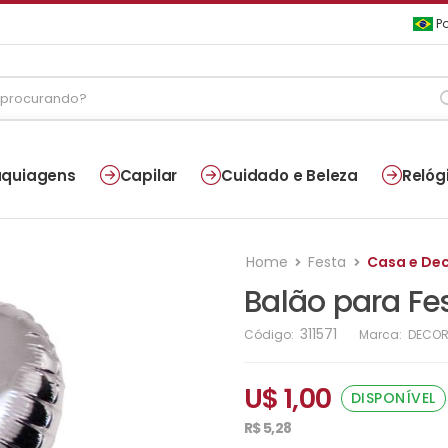
Po
quiagens
Capilar
Cuidado e Beleza
Relóg
Home
Festa
Casa e De
Balão para Fe
311571
Código:
Marca:
DECOR
U$ 1,00
DISPONÍVEL
R$ 5,28