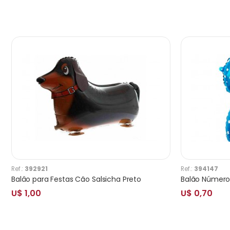
Ref.:
392921
Ref.:
394147
Balâo para Festas Cão Salsicha Preto
Balão Número 
U$ 1,00
U$ 0,70