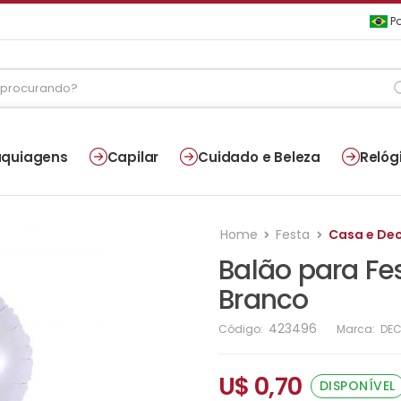
Po
quiagens
Capilar
Cuidado e Beleza
Relóg
Home
Festa
Casa e De
Balão para Fe
Branco
423496
Código:
Marca:
DEC
U$ 0,70
DISPONÍVEL