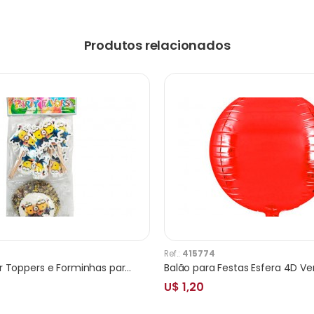
Produtos relacionados
Ref.:
415774
Kit Party Flavor Toppers e Forminhas para Cupcake Minions 24pcs
Balão para Festas Esfera 4D V
U$ 1,20