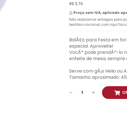
R$ 3,70
Preço sem IVA, aplicado ap
Não realizamos entregas para pa
território nacional, com loja físi
BalÃ£o para Festa em for
especial. Aproveite!
VocÃª pode prendÃª-lo na 
enfeite de mesa, sempre e
Serve com gÃ¡s Helio ou A
Tamanho aproximado: 45cm
O