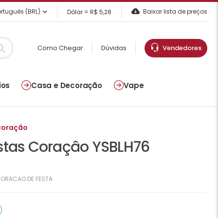
rtuguês (BRL)
Baixar lista de preços
Dólar = R$ 5,28
Como Chegar
Dúvidas
Vendedores
ios
Casa e Decoração
Vape
coração
stas Coraçâo YSBLH76
ORACAO DE FESTA