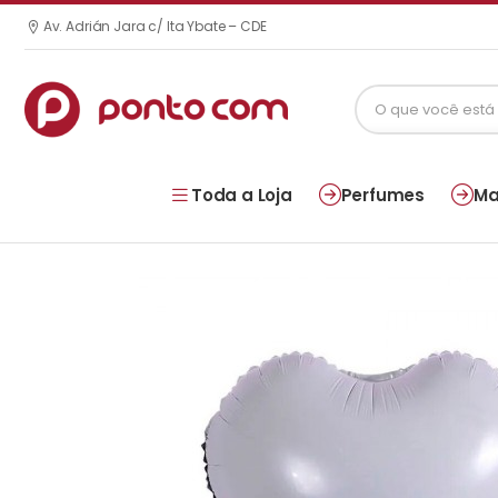
Av. Adrián Jara c/ Ita Ybate – CDE
Toda a Loja
Perfumes
Ma