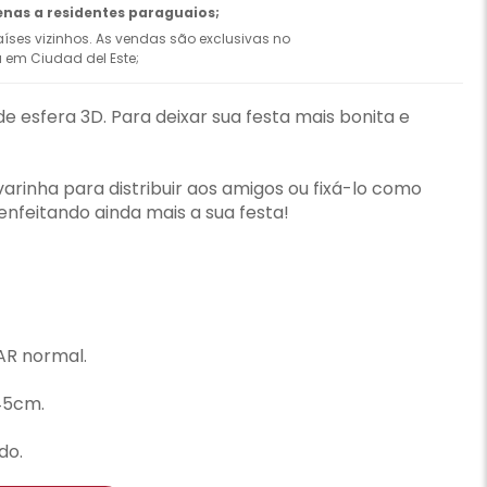
enas a residentes paraguaios;
íses vizinhos. As vendas são exclusivas no
ca em Ciudad del Este;
e esfera 3D. Para deixar sua festa mais bonita e
rinha para distribuir aos amigos ou fixá-lo como
nfeitando ainda mais a sua festa!
AR normal.
45cm.
do.