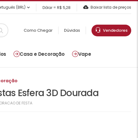
rtuguês (BRL)
Baixar lista de preços
Dólar = R$ 5,28
Como Chegar
Dúvidas
Vendedores
ios
Casa e Decoração
Vape
coração
stas Esfera 3D Dourada
ORACAO DE FESTA