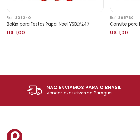
Ref.:
309240
Ref.:
305730
Balâo para Festas Papai Noel YSBLY247
Convite para 
U$ 1,00
U$ 1,00
NÃO ENVIAMOS PARA O BRASIL
Vendas exclusivas no Paraguai