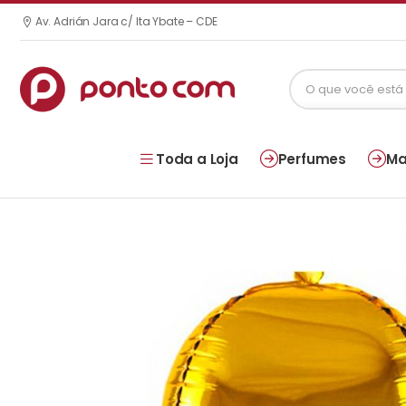
Av. Adrián Jara c/ Ita Ybate – CDE
Toda a Loja
Perfumes
Ma