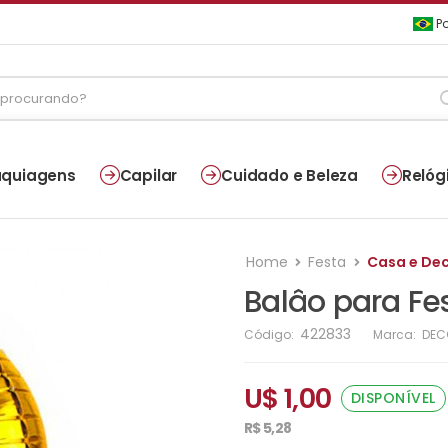
Po
quiagens
Capilar
Cuidado e Beleza
Relóg
Home
Festa
Casa e De
Balâo para Fe
422833
Código:
Marca:
DEC
U$ 1,00
DISPONÍVEL
R$ 5,28