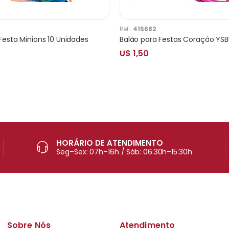
Ref.:
415682
Festa Minions 10 Unidades
Balão para Festas Coraçâo YSBL
U$ 1,50
HORÁRIO DE ATENDIMENTO
Seg–Sex: 07h–16h / Sáb: 06:30h–15:30h
Sobre Nós
Atendimento