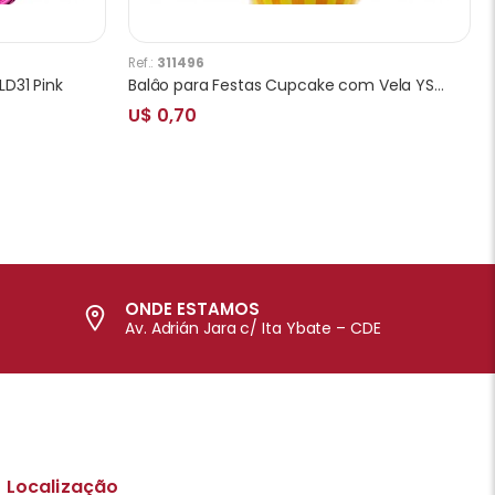
Ref.:
311496
D31 Pink
Balâo para Festas Cupcake com Vela YSBLM31A
U$ 0,70
ONDE ESTAMOS
Av. Adrián Jara c/ Ita Ybate – CDE
Localização