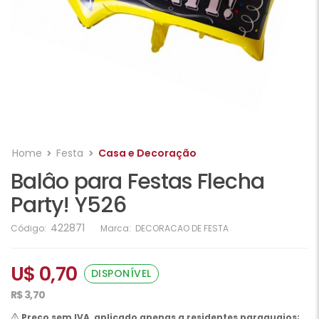
Home
Festa
Casa e Decoração
Balâo para Festas Flecha
Party! Y526
422871
Código:
Marca:
DECORACAO DE FESTA
U$ 0,70
DISPONÍVEL
R$ 3,70
Preço sem IVA, aplicado apenas a residentes paraguaios;