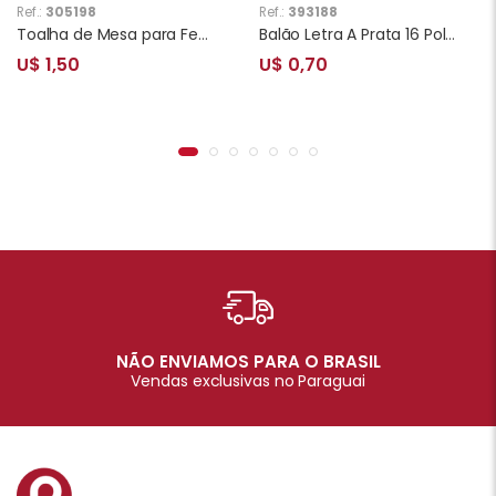
Ref.:
305198
Ref.:
393188
Toalha de Mesa para Festa Super Heróis
Balão Letra A Prata 16 Polegadas
U$ 1,50
U$ 0,70
NÃO ENVIAMOS PARA O BRASIL
Vendas exclusivas no Paraguai