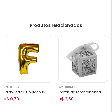
Produtos relacionados
Ref.:
313971
Ref.:
308465
Balão Letra F Dourado 16 Polegadas
Caixas de Lembrancinhas para Festa Borboleta T03 Cinza
U$ 0,70
U$ 2,50