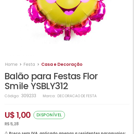
Home
Festa
Casa e Decoração
Balão para Festas Flor
Smile YSBLY312
309233
Código:
Marca:
DECORACAO DE FESTA
U$ 1,00
DISPONÍVEL
R$ 5,28
Preço sem IVA, aplicado apenas a residentes paraguaios;