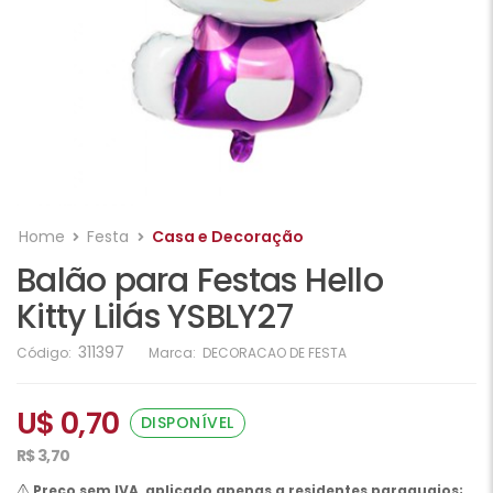
Home
Festa
Casa e Decoração
Balão para Festas Hello
Kitty Lilás YSBLY27
311397
Código:
Marca:
DECORACAO DE FESTA
U$ 0,70
DISPONÍVEL
R$ 3,70
Preço sem IVA, aplicado apenas a residentes paraguaios;