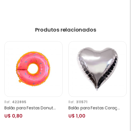
Produtos relacionados
Ref.:
422895
Ref.:
311571
Balão para Festas Donuts Rosa Y554
Balão para Festas Coraçâo Grande Prata
U$ 0,80
U$ 1,00