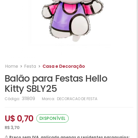
Home
Festa
Casa e Decoração
Balão para Festas Hello
Kitty SBLY25
311809
Código:
Marca:
DECORACAO DE FESTA
U$ 0,70
DISPONÍVEL
R$ 3,70
Preço sem IVA, aplicado apenas a residentes paraguaios;