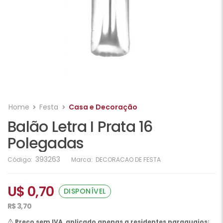
Home
Festa
Casa e Decoração
Balão Letra I Prata 16
Polegadas
393263
Código:
Marca:
DECORACAO DE FESTA
U$ 0,70
DISPONÍVEL
R$ 3,70
Preço sem IVA, aplicado apenas a residentes paraguaios;