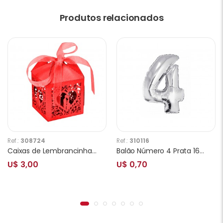
Produtos relacionados
Ref.:
308724
Ref.:
310116
Caixas de Lembrancinhas para Festa Novios com Coraçâo T11 Vermelho 25pcs
Balão Número 4 Prata 16 Polegadas
U$ 3,00
U$ 0,70