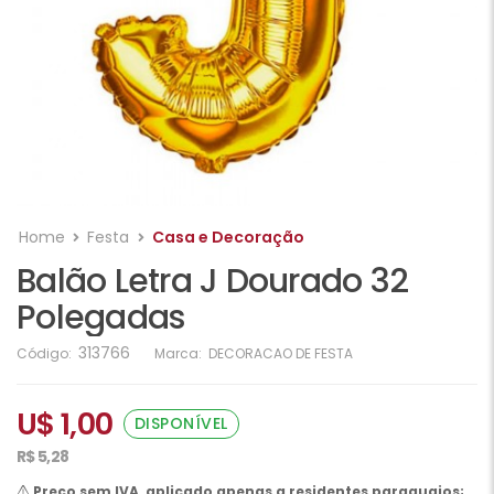
Home
Festa
Casa e Decoração
Balão Letra J Dourado 32
Polegadas
313766
Código:
Marca:
DECORACAO DE FESTA
U$ 1,00
DISPONÍVEL
R$ 5,28
Preço sem IVA, aplicado apenas a residentes paraguaios;