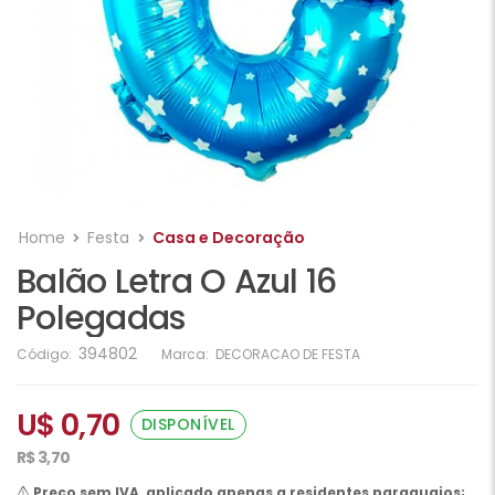
Home
Festa
Casa e Decoração
Balão Letra O Azul 16
Polegadas
394802
Código:
Marca:
DECORACAO DE FESTA
U$ 0,70
DISPONÍVEL
R$ 3,70
Preço sem IVA, aplicado apenas a residentes paraguaios;