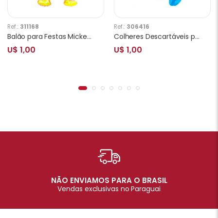
Ref.:
311168
Ref.:
306416
Balão para Festas Mickey YSBLY07
Colheres Descartáveis para Festa Party Favlors Super Heróis 10pcs
U$ 1,00
U$ 1,00
NÃO ENVIAMOS PARA O BRASIL
Vendas exclusivas no Paraguai