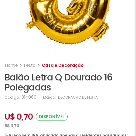
Home
Festa
Casa e Decoração
Balão Letra Q Dourado 16
Polegadas
314060
Código:
Marca:
DECORACAO DE FESTA
U$ 0,70
DISPONÍVEL
R$ 3,70
Preço sem IVA, aplicado apenas a residentes paraguaios;