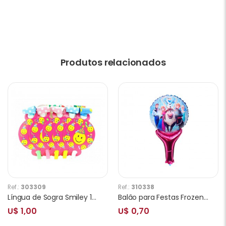
Produtos relacionados
Ref.:
303309
Ref.:
310338
Língua de Sogra Smiley 10 Unidades
Balâo para Festas Frozen YSBLY368 com Cabo
U$ 1,00
U$ 0,70