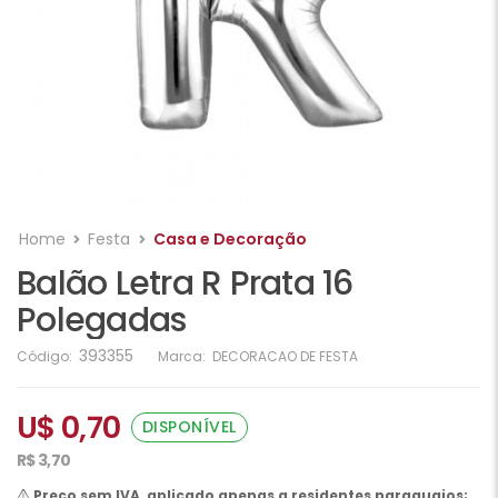
Home
Festa
Casa e Decoração
Balão Letra R Prata 16
Polegadas
393355
Código:
Marca:
DECORACAO DE FESTA
U$ 0,70
DISPONÍVEL
R$ 3,70
Preço sem IVA, aplicado apenas a residentes paraguaios;