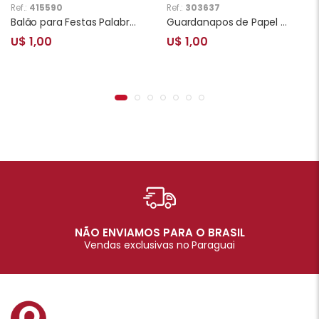
Ref.:
415590
Ref.:
303637
Balão para Festas Palabra Boy YSBL-Y453 Azul
Guardanapos de Papel Minions 10 Unidades
U$ 1,00
U$ 1,00
NÃO ENVIAMOS PARA O BRASIL
Vendas exclusivas no Paraguai