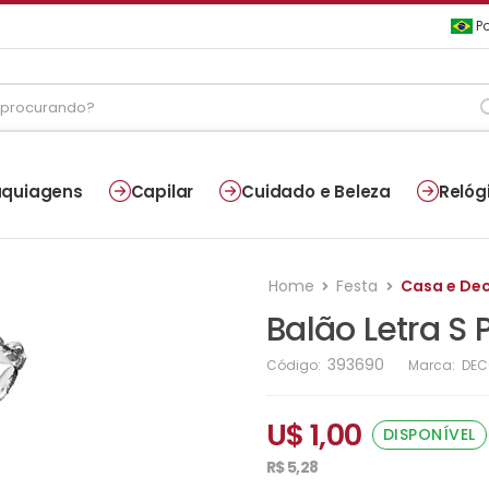
Po
quiagens
Capilar
Cuidado e Beleza
Relóg
Home
Festa
Casa e De
Balão Letra S
393690
Código:
Marca:
DEC
U$ 1,00
DISPONÍVEL
R$ 5,28