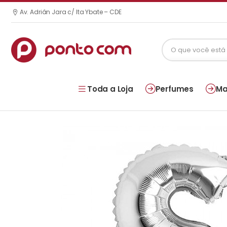
Av. Adrián Jara c/ Ita Ybate – CDE
Toda a Loja
Perfumes
Ma