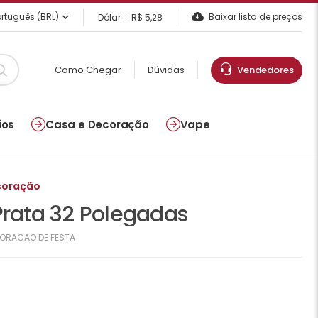
rtuguês (BRL)
Baixar lista de preços
Dólar = R$ 5,28
Como Chegar
Dúvidas
Vendedores
ios
Casa e Decoração
Vape
coração
 Prata 32 Polegadas
ORACAO DE FESTA