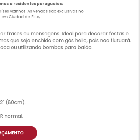
enas a residentes paraguaios;
íses vizinhos. As vendas são exclusivas no
ca em Ciudad del Este;
or frases ou mensagens. Ideal para decorar festas e
s que seja enchido com gás helio, pois não flutuará.
oca ou utilizando bombas para balão.
2" (80cm).
R normal.
RÇAMENTO