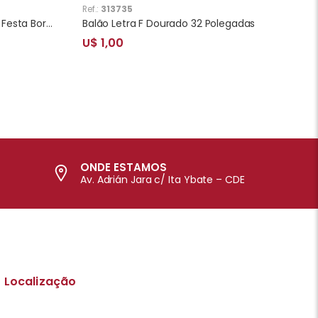
Ref.:
313735
Caixas de Lembrancinhas para Festa Borboleta T03 Branco
Balão Letra F Dourado 32 Polegadas
U$ 1,00
ONDE ESTAMOS
Av. Adrián Jara c/ Ita Ybate – CDE
Localização