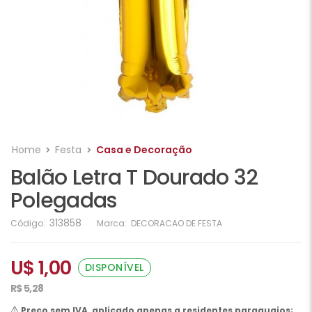
Home
Festa
Casa e Decoração
Balão Letra T Dourado 32
Polegadas
313858
Código:
Marca:
DECORACAO DE FESTA
U$ 1,00
DISPONÍVEL
R$ 5,28
Preço sem IVA, aplicado apenas a residentes paraguaios;