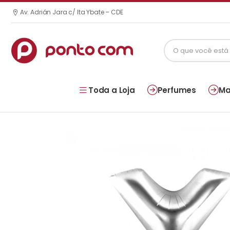
Av. Adrián Jara c/ Ita Ybate – CDE
Toda a Loja
Perfumes
Ma