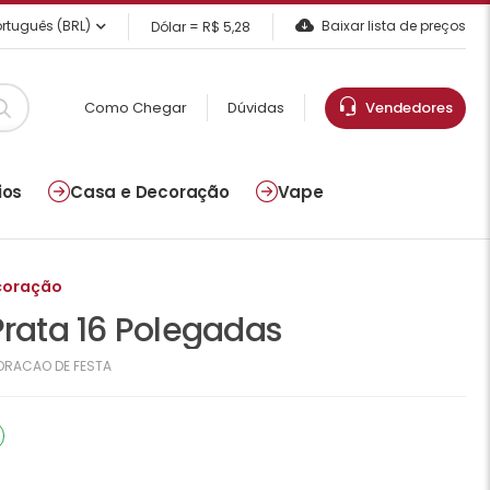
rtuguês (BRL)
Baixar lista de preços
Dólar = R$ 5,28
Como Chegar
Dúvidas
Vendedores
ios
Casa e Decoração
Vape
coração
Prata 16 Polegadas
ORACAO DE FESTA