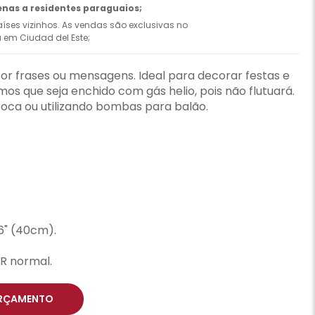
enas a residentes paraguaios;
íses vizinhos. As vendas são exclusivas no
ca em Ciudad del Este;
or frases ou mensagens. Ideal para decorar festas e
s que seja enchido com gás helio, pois não flutuará.
oca ou utilizando bombas para balão.
6" (40cm).
R normal.
RÇAMENTO