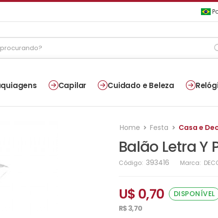
Po
quiagens
Capilar
Cuidado e Beleza
Relóg
Home
Festa
Casa e De
Balão Letra Y 
393416
Código:
Marca:
DEC
U$ 0,70
DISPONÍVEL
R$ 3,70