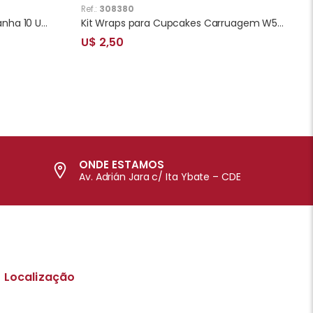
Ref.:
308380
Convite para Festa Homem Aranha 10 Unidades
Kit Wraps para Cupcakes Carruagem W50 Nude 25pcs
U$ 2,50
ONDE ESTAMOS
Av. Adrián Jara c/ Ita Ybate – CDE
Localização