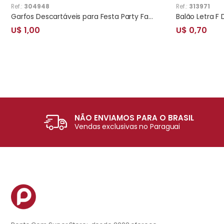
Ref.:
304948
Ref.:
313971
Garfos Descartáveis para Festa Party Favlors Minions 10pcs
Balão Letra F
U$ 1,00
U$ 0,70
NÃO ENVIAMOS PARA O BRASIL
Vendas exclusivas no Paraguai