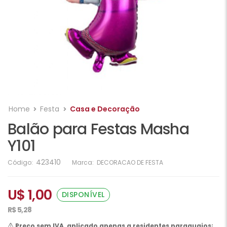
Home
Festa
Casa e Decoração
Balão para Festas Masha
Y101
423410
Código:
Marca:
DECORACAO DE FESTA
U$ 1,00
DISPONÍVEL
R$ 5,28
Preço sem IVA, aplicado apenas a residentes paraguaios;