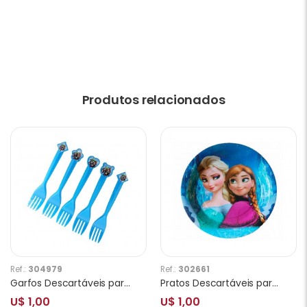
Produtos relacionados
Ref.:
304979
Ref.:
302661
Garfos Descartáveis para Festa Party Favlors Super Heróis 10pcs
Pratos Descartáveis para Festa Frozen 10 Unidades 18 x 18 cm
U$ 1,00
U$ 1,00