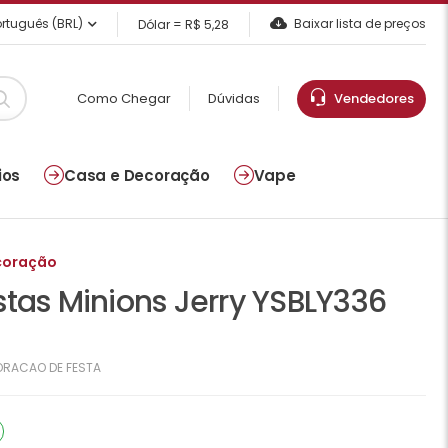
rtuguês (BRL)
Baixar lista de preços
Dólar = R$ 5,28
Como Chegar
Dúvidas
Vendedores
ios
Casa e Decoração
Vape
coração
stas Minions Jerry YSBLY336
RACAO DE FESTA