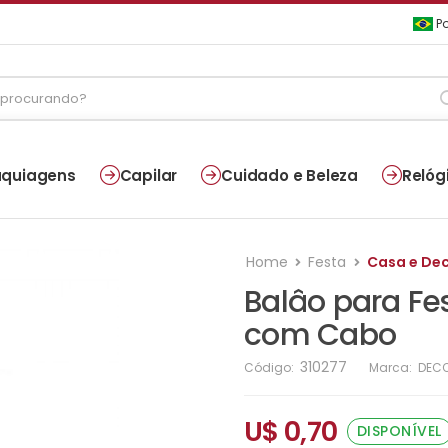
Po
quiagens
Capilar
Cuidado e Beleza
Relóg
Home
Festa
Casa e De
Balâo para Fe
com Cabo
310277
Código:
Marca:
DECO
U$ 0,70
DISPONÍVEL