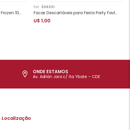
Ref.:
306331
Pratos Descartáveis para Festa Frozen 10 Unidades 18 x 18 cm
Facas Descartáveis para Festa Party Favlors Minnie 10pcs
U$ 1,00
ONDE ESTAMOS
Av. Adrián Jara c/ Ita Ybate – CDE
Localização