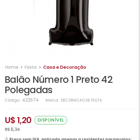
Home
Festa
Casa e Decoração
Balão Número 1 Preto 42
Polegadas
422574
Código:
Marca:
DECORACAO DE FESTA
U$ 1,20
DISPONÍVEL
R$ 6,34
Preço sem IVA, aplicado apenas a residentes paraguaios;