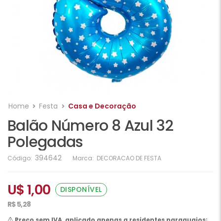
Home
Festa
Casa e Decoração
Balão Número 8 Azul 32
Polegadas
394642
Código:
Marca:
DECORACAO DE FESTA
U$ 1,00
DISPONÍVEL
R$ 5,28
Preço sem IVA, aplicado apenas a residentes paraguaios;