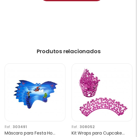
Produtos relacionados
Ref.:
303491
Ref.:
308052
Máscara para Festa Homem Aranha 10 Unidades
Kit Wraps para Cupcakes Trevo W08 Lilás 25pcs