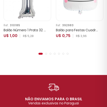
Ref.:
310185
Ref.:
392983
Balão Número 1 Prata 32 Polegadas
Balão para Festas Cuadrado Cartoon Comic Face Branco
U$ 1,00
U$ 0,75
R$ 5,28
R$ 3,96
NÃO ENVIAMOS PARA O BRASIL
Vendas exclusivas no Paraguai