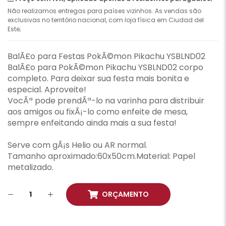
Não realizamos entregas para países vizinhos. As vendas são
exclusivas no território nacional, com loja física em Ciudad del
Este;
BalÃ£o para Festas PokÃ©mon Pikachu YSBLND02
BalÃ£o para PokÃ©mon Pikachu YSBLND02 corpo
completo. Para deixar sua festa mais bonita e
especial. Aproveite!
VocÃª pode prendÃª-lo na varinha para distribuir
aos amigos ou fixÃ¡-lo como enfeite de mesa,
sempre enfeitando ainda mais a sua festa!
Serve com gÃ¡s Helio ou AR normal.
Tamanho aproximado:60x50cm.Material: Papel
metalizado.
ORÇAMENTO