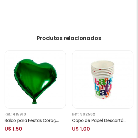
Produtos relacionados
Ref.:
415910
Ref.:
302562
Balão para Festas Coraçâo Irregular Verde
Copo de Papel Descartável para Festa Estrela 10 Unidades
U$ 1,50
U$ 1,00