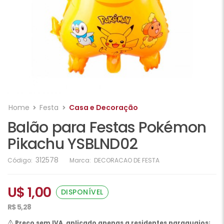
Home
Festa
Casa e Decoração
Balão para Festas Pokémon
Pikachu YSBLND02
312578
Código:
Marca:
DECORACAO DE FESTA
U$ 1,00
DISPONÍVEL
R$ 5,28
Preço sem IVA, aplicado apenas a residentes paraguaios;