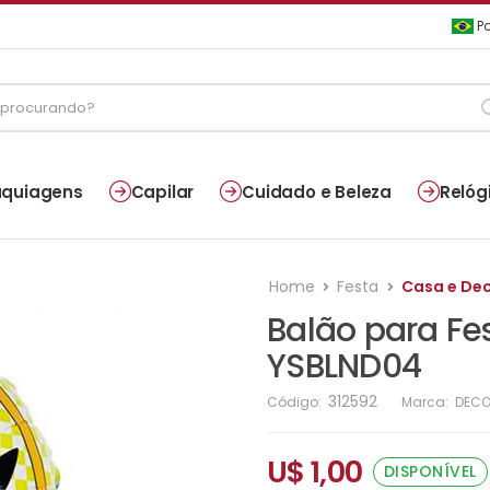
Po
quiagens
Capilar
Cuidado e Beleza
Relóg
Home
Festa
Casa e De
Balão para Fe
YSBLND04
312592
Código:
Marca:
DECO
U$ 1,00
DISPONÍVEL