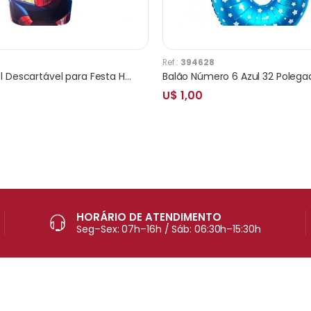
Ref.:
394628
Copo de Papel Descartável para Festa Homem Aranha 10 Unidades
Balão Número 6 Azul 32 Polega
U$ 1,00
HORÁRIO DE ATENDIMENTO
Seg–Sex: 07h–16h / Sáb: 06:30h–15:30h