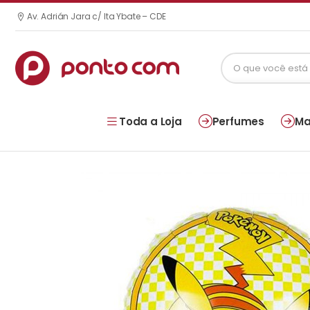
Av. Adrián Jara c/ Ita Ybate – CDE
Toda a Loja
Perfumes
Ma