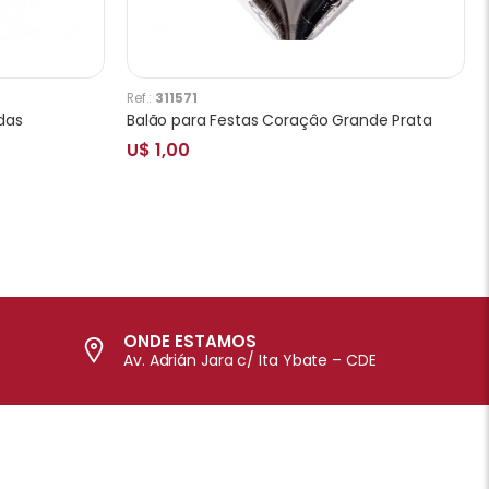
Ref.:
311571
das
Balão para Festas Coraçâo Grande Prata
U$ 1,00
ONDE ESTAMOS
Av. Adrián Jara c/ Ita Ybate – CDE