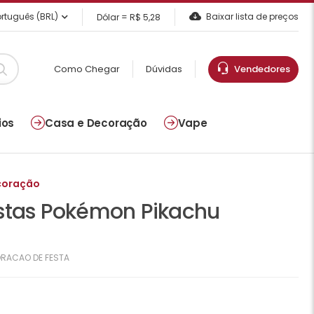
rtuguês (BRL)
Baixar lista de preços
Dólar = R$ 5,28
Como Chegar
Dúvidas
Vendedores
ios
Casa e Decoração
Vape
coração
stas Pokémon Pikachu
RACAO DE FESTA