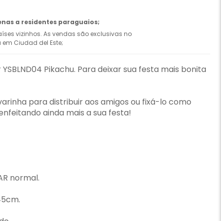
enas a residentes paraguaios;
íses vizinhos. As vendas são exclusivas no
ca em Ciudad del Este;
r YSBLND04 Pikachu. Para deixar sua festa mais bonita
rinha para distribuir aos amigos ou fixá-lo como
nfeitando ainda mais a sua festa!
AR normal.
45cm.