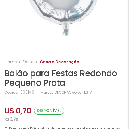
Home
Festa
Casa e Decoração
Balâo para Festas Redondo
Pequeno Prata
393140
Código:
Marca:
DECORACAO DE FESTA
U$ 0,70
DISPONÍVEL
R$ 3,70
Preço sem IVA, aplicado apenas a residentes paraguaios;