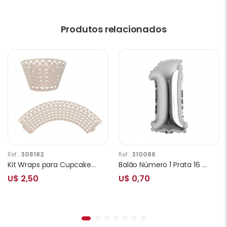
Produtos relacionados
Ref.:
308182
Ref.:
310086
Kit Wraps para Cupcakes Corações W25 Branco 25pcs
Balão Número 1 Prata 16 Polegadas
U$ 2,50
U$ 0,70