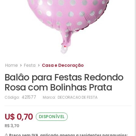
Home
Festa
Casa e Decoração
Balâo para Festas Redondo
Rosa com Bolinhas Prata
421577
Código:
Marca:
DECORACAO DE FESTA
U$ 0,70
DISPONÍVEL
R$ 3,70
Preço sem IVA, aplicado apenas a residentes paraguaios;